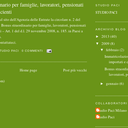
nario per famiglie, lavoratori, pensionati
STUDIO PACI
cienti
STUDIO PACI
ul sito dell'Agenzia delle Entrate la
circolare n. 2 del
 Bonus straordinario per famiglie, lavoratori, pensionati
ARCHIVIO BLOG
i – Art. 1 del d.l. 29 novembre 2008, n. 185. in Paesi a
2013
(40)
a.
►
ntattateci.
2009
(8)
▼
febbraio
(2)
▼
TUDIO PACI
0 COMMENTI
Immatricolazio
importati e 
Bonus straordin
Home page
Post più vecchi
lavoratori, p
om)
gennaio
(6)
►
COLLABORATORI
Studio Paci Milano
Studio Paci