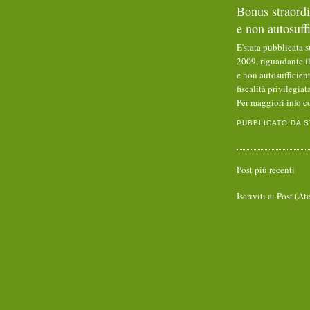
Bonus straordi
e non autosuffi
E'stata pubblicata s
2009,
riguardante il
e non autosufficient
fiscalità privilegiat
Per maggiori info co
PUBBLICATO DA
S
Post più recenti
Iscriviti a:
Post (At